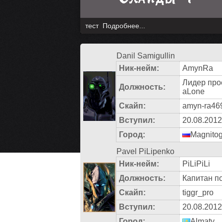
тест
Подробнее...
Danil Samigullin
Ник-нейм:
AmynRa
Лидер про
Должность:
aLone
Скайп:
amyn-ra46
Вступил:
20.08.2012
Город:
Magnitog
Pavel PiLipenko
Ник-нейм:
PiLiPiLi
Должность:
Капитан п
Скайп:
tiggr_pro
Вступил:
20.08.2012
Город:
Almaty