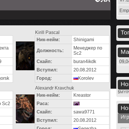
Emp
То
Kirill Pascal
Ник-нейм:
Shinigami
екта
Менеджер по
Должность:
Ма
Sс2
9
Скайп:
buran4ikdk
09,0
Вступил:
20.08.2012
orsk
Город:
Korolev
Но
Alexandr Kravchuk
$MYI
Ник-нейм:
Kreastor
о Sc2
Раса:
Но
Скайп:
sawa9771
Игр
Вступил:
20.08.2012
Город:
Segezha