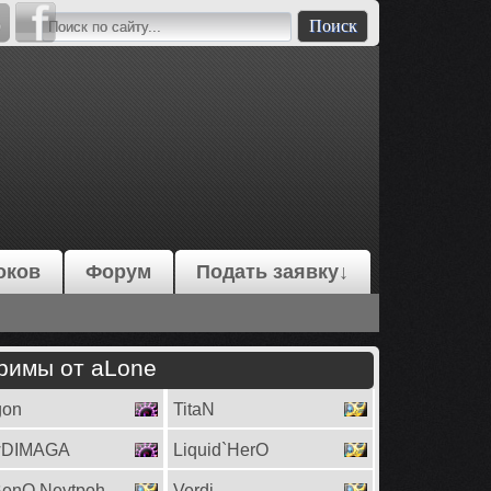
оков
Форум
Подать заявку↓
римы от aLone
gon
TitaN
DIMAGA
Liquid`HerO
BenQ.Neytpoh
Verdi