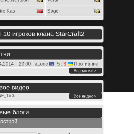
ire.Kas
Sage
п 10 игроков клана StarCraft2
тчи
4,2014
20:00
aLone
5
:
3
Противник
Все матчи>
вое видео
NF_15 $
Все видео>
вые блоги
острой