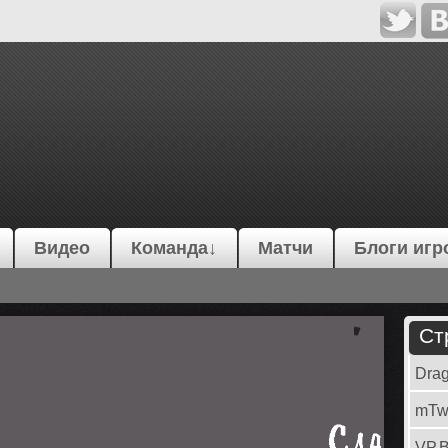
Видео
Команда↓
Матчи
Блоги игр
Ст
Dra
mTw
VP.